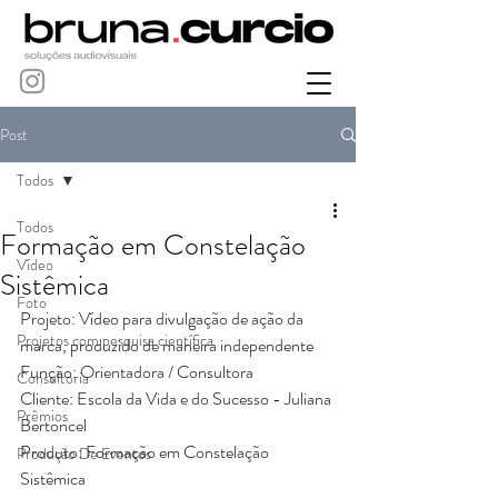
Post
Todos
Todos
Formação em Constelação
Vídeo
Sistêmica
Foto
Projeto: Vídeo para divulgação de ação da 
Projetos com pesquisa científica
marca, produzido de maneira independente
Função: Orientadora / Consultora
Consultoria
Cliente: Escola da Vida e do Sucesso - Juliana 
Prêmios
Bertoncel
Produto: Formação em Constelação 
Produção De Eventos
Sistêmica