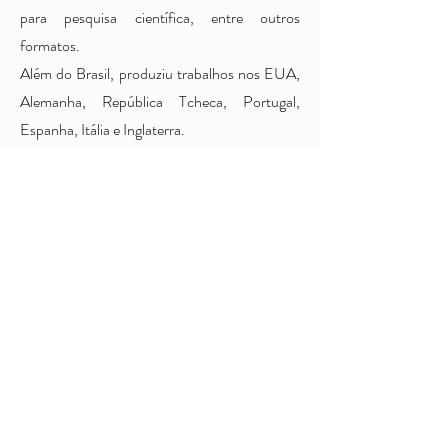
para pesquisa científica, entre outros
formatos.
Além do Brasil, produziu trabalhos nos EUA,
Alemanha, República Tcheca, Portugal,
Espanha, Itália e Inglaterra.
Sua trajetória lhe confere um olhar amplo
sobre os projetos e versatilidade para
compreender as mais diversas demandas,
excelência e profissionalismo.
oferecendo
Atualmente reside em Manaus onde nutre sua
paixão pela Amazônia e investiga o audiovisual
como ferramenta de propagação de cultura e
conhecimento,
inclusão social e conservação
do meio ambiente.